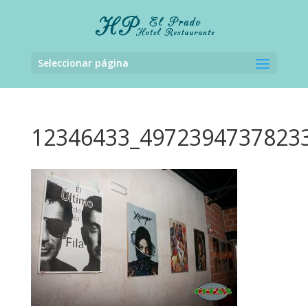
Seleccionar página
12346433_4972394737823