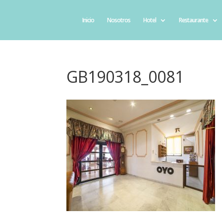
Inicio
Nosotros
Hotel
Restaurante
GB190318_0081