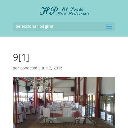
Seleccionar página
9[1]
por
conecta6
|
Jun 2, 2016